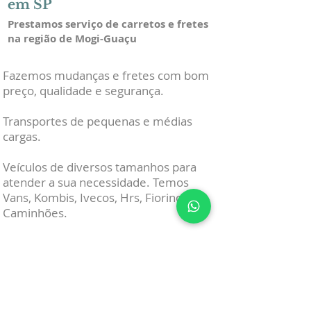
em SP
Prestamos serviço de carretos e fretes
na região de Mogi-Guaçu
Fazemos mudanças e fretes com bom
preço, qualidade e segurança.
Transportes de pequenas e médias
cargas.
Veículos de diversos tamanhos para
atender a sua necessidade. Temos
Vans, Kombis, Ivecos, Hrs, Fiorinos e
Caminhões.
Coletamos móveis e materiais que
serão descartados e levamos para
o
ECOPONTO
.
Transportamos sua carga com cuidado